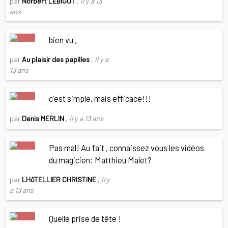
par
Norbert LEBIGOT
,
il y a 13
ans
bien vu ,
par
Au plaisir des papilles
,
il y a
13 ans
c'est simple, mais efficace!!!
par
Denis MERLIN
,
il y a 13 ans
Pas mal! Au fait , connaissez vous les vidéos
du magicien: Matthieu Malet?
par
LHôTELLIER CHRISTINE
,
il y
a 13 ans
Quelle prise de tête !