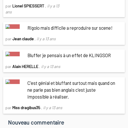
par
Lionel SPIESSERT
,
il y a 13
ans
Rigolo mais difficile a reproduire sur scene!
par
Jean claude
,
il y a 13 ans
Bluffer je pensais à un effet de KLINGSOR
par
Alain HERELLE
,
il y a 13 ans
C'est génial et bluffant surtout mais quand on
ne parle pas bien anglais c'est juste
impossible à réaliser.
par
Miss dragibus35
,
il y a 13 ans
Nouveau commentaire