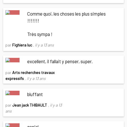
Comme quoi, les choses les plus simples
!!!!!!!
Très sympa !
par
Fighiera luc
,
il y a 13 ans
excellent, il fallait y penser, super.
par
Arts recherches travaux
expressifs
,
il y a 13 ans
bluffant
par
Jean jack THIBAULT
,
il y a 13
ans
genial