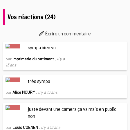
Vos réactions (24)
Écrire un commentaire
sympa bien vu
par
Imprimerie du batiment
,
il y a
13 ans
très sympa
par
Alice MOURY
,
il y a 13 ans
juste devant une camera ça va mais en public
non
par
Louis COENEN
,
il y a 13 ans