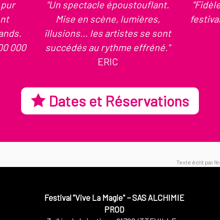
 pur
"Un spectacle époustouflant.
"Fidèl
nt
Mise en scène, lumières,
festiva
ands.
illusions… les artistes se sont
00 000
succédés au rythme effréné."
ERIC
Dates et Réservations
Texte écrit par l
Festival "Vive La Magie"
−
SAS ALCHIMIE
PROD