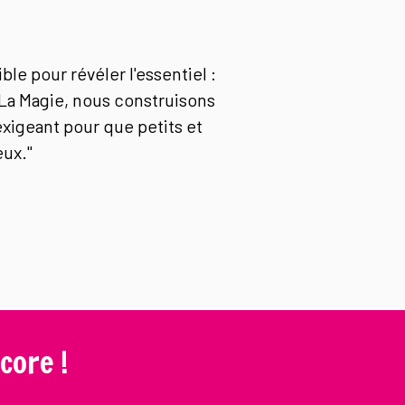
ible pour révéler l'essentiel :
La Magie, nous construisons
exigeant pour que petits et
eux."
core !