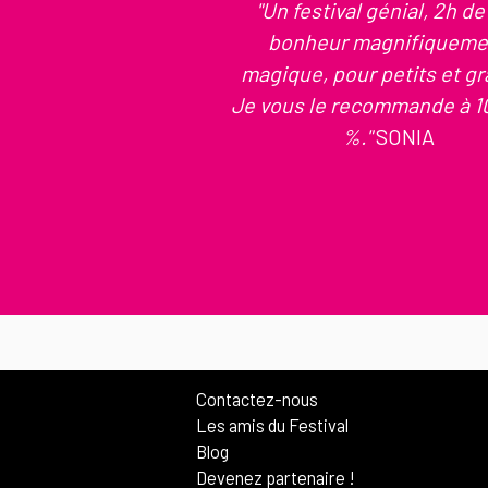
"Un festival génial, 2h de
bonheur magnifiqueme
magique, pour petits et gr
Je vous le recommande à 1
%."
SONIA
Contactez-nous
Les amis du Festival
Blog
Devenez partenaire !