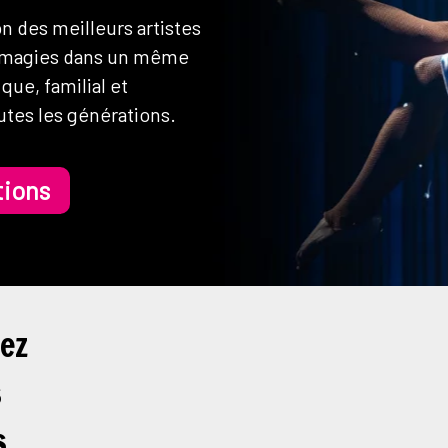
on des meilleurs artistes
es magies dans un même
que, familial et
utes les générations.
tions
rez
s
s