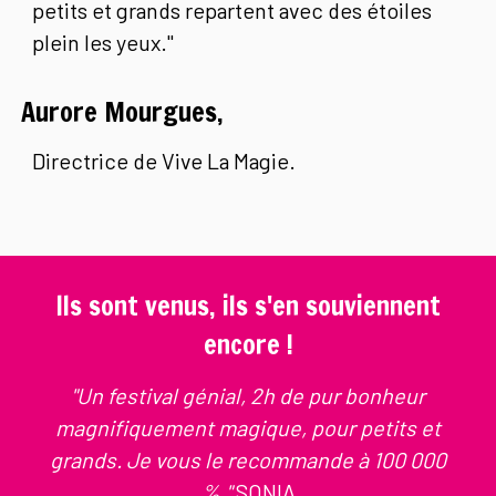
petits et grands repartent avec des étoiles
plein les yeux."
Aurore Mourgues,
Directrice de Vive La Magie.
Ils sont venus, ils s'en souviennent
encore !
"Un festival génial, 2h de pur bonheur
magnifiquement magique, pour petits et
grands. Je vous le recommande à 100 000
%."
SONIA