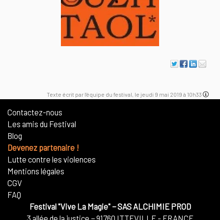
Texte écrit par l'équipe du festival, le jeudi 9 mai 2019 à 10h33
Contactez-nous
Les amis du Festival
Blog
Devenez partenaire !
Lutte contre les violences
Mentions légales
CGV
FAQ
Festival "Vive La Magie"
−
SAS ALCHIMIE PROD
3 allée de la justice
−
91760
ITTEVILLE - FRANCE