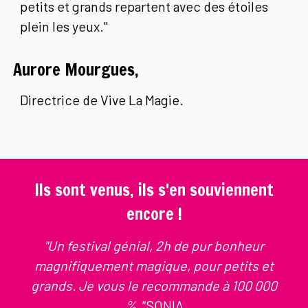
petits et grands repartent avec des étoiles
plein les yeux."
Aurore Mourgues,
Directrice de Vive La Magie.
Ils sont venus, ils s'en souviennent
encore !
"Un festival génial, 2h de pur bonheur
magnifiquement magique, pour petits et
grands. Je vous le recommande à 100 000
%."
SONIA