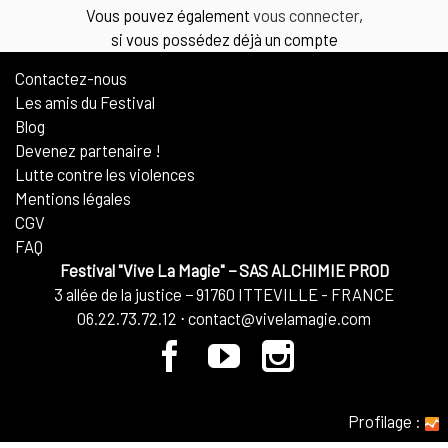
Vous pouvez également
vous connecter
,
si vous possédez déjà un compte
Contactez-nous
Les amis du Festival
Blog
Devenez partenaire !
Lutte contre les violences
Mentions légales
CGV
FAQ
Festival "Vive La Magie"
−
SAS ALCHIMIE PROD
3 allée de la justice
−
91760
ITTEVILLE - FRANCE
06.22.73.72.12
⋅
contact@vivelamagie.com
Profilage
: