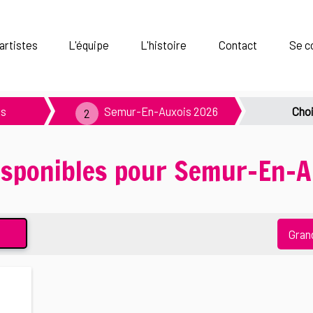
artistes
L'équipe
L'histoire
Contact
Se c
ns
Semur-En-Auxois 2026
Choi
isponibles pour Semur-En-A
Gran