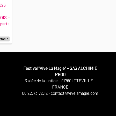
026
IS −
parts
ctacle
Festival "Vive La Magie"
−
SAS ALCHIMIE
PROD
3 allée de la justice
−
91760
ITTEVILLE -
FRANCE
06.22.73.72.12
⋅
contact@vivelamagie.com