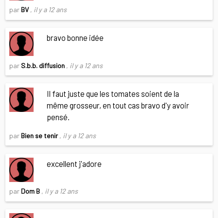
par
BV
,
il y a 12 ans
bravo bonne idée
par
S.b.b. diffusion
,
il y a 12 ans
Il faut juste que les tomates soient de la
même grosseur, en tout cas bravo d'y avoir
pensé.
par
Bien se tenir
,
il y a 12 ans
excellent j'adore
par
Dom B
,
il y a 12 ans