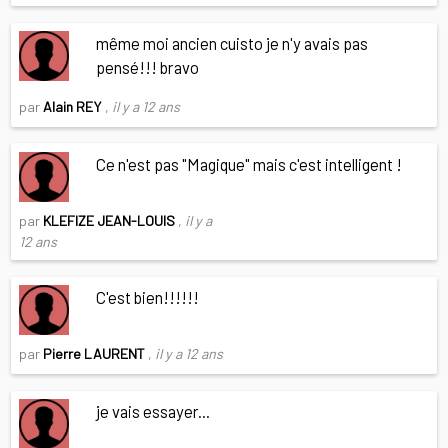
même moi ancien cuisto je n'y avais pas
pensé!!! bravo
par
Alain REY
,
il y a 12 ans
Ce n'est pas "Magique" mais c'est intelligent !
par
KLEFIZE JEAN-LOUIS
,
il y a
12 ans
C'est bien!!!!!!
par
Pierre LAURENT
,
il y a 12 ans
je vais essayer...