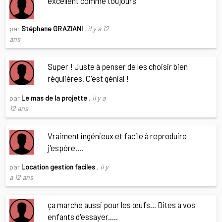
excellent comme toujours
par
Stéphane GRAZIANI
,
il y a 12
ans
Super ! Juste à penser de les choisir bien
régulières. C'est génial !
par
Le mas de la projette
,
il y a
12 ans
Vraiment ingénieux et facile à reproduire
j'espère....
par
Location gestion faciles
,
il y
a 12 ans
ça marche aussi pour les œufs... Dites a vos
enfants d'essayer.....