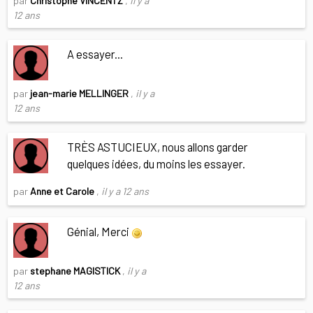
par
Christophe VINCENTZ
,
il y a
12 ans
A essayer...
par
jean-marie MELLINGER
,
il y a
12 ans
TRÈS ASTUCIEUX, nous allons garder
quelques idées, du moins les essayer.
par
Anne et Carole
,
il y a 12 ans
Génial, Merci
par
stephane MAGISTICK
,
il y a
12 ans