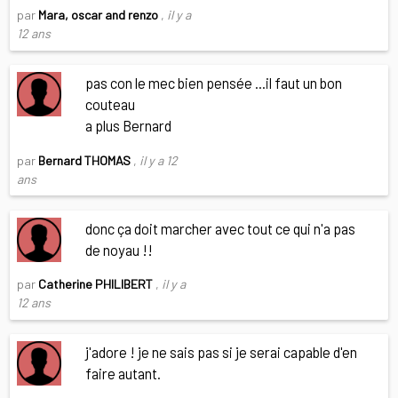
par
Mara, oscar and renzo
,
il y a
12 ans
pas con le mec bien pensée ...il faut un bon
couteau
a plus Bernard
par
Bernard THOMAS
,
il y a 12
ans
donc ça doit marcher avec tout ce qui n'a pas
de noyau !!
par
Catherine PHILIBERT
,
il y a
12 ans
j'adore ! je ne sais pas si je serai capable d'en
faire autant.