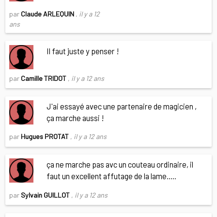
par
Claude ARLEQUIN
,
il y a 12
ans
Il faut juste y penser !
par
Camille TRIDOT
,
il y a 12 ans
J'ai essayé avec une partenaire de magicien ,
ça marche aussi !
par
Hugues PROTAT
,
il y a 12 ans
ça ne marche pas avc un couteau ordinaire, il
faut un excellent affutage de la lame.....
par
Sylvain GUILLOT
,
il y a 12 ans