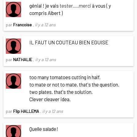
génial ! je vais
tester.....merci
à vous ( y
compris Albert )
par
Francoise
,
il y a 12 ans
IL FAUT UN COUTEAU BIEN EGUISE
par
NATHALIE
,
il y a 12 ans
too many tomatoes cutting in half.
to mate or not to mate, that's the question.
two plates, that's the solution.
Clever cleaver idea.
par
Flip HALLEMA
,
il y a 12 ans
Quelle salade!