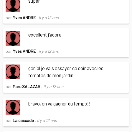
super
par
Yves ANDRE
,
il y a 12 ans
excellent j'adore
par
Yves ANDRE
,
il y a 12 ans
génial je vais essayer ce soir avec les
tomates de mon jardin.
par
Marc SALAZAR
,
il y a 12 ans
bravo, on va gagner du temps!!
par
La cascade
,
il y a 12 ans