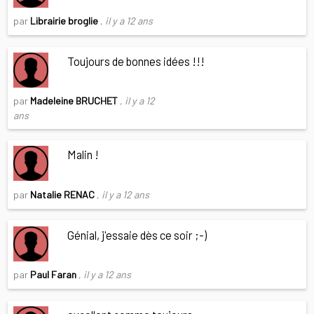
par
Librairie broglie
,
il y a 12 ans
Toujours de bonnes idées !!!
par
Madeleine BRUCHET
,
il y a 12
ans
Malin !
par
Natalie RENAC
,
il y a 12 ans
Génial, j'essaie dès ce soir ;-)
par
Paul Faran
,
il y a 12 ans