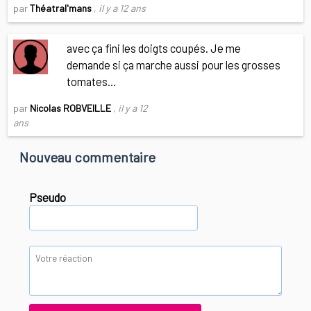
par
Théatral'mans
,
il y a 12 ans
avec ça fini les doigts coupés. Je me
demande si ça marche aussi pour les grosses
tomates...
par
Nicolas ROBVEILLE
,
il y a 12
ans
Nouveau commentaire
Pseudo