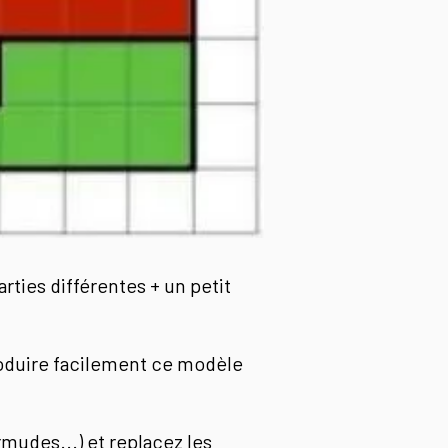
rties différentes + un petit
produire facilement ce modèle
rmudes...) et replacez les