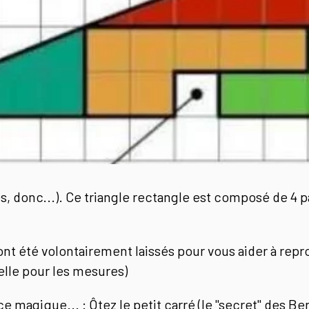
, donc...). Ce triangle rectangle est composé de 4 pa
 ont été volontairement laissés pour vous aider à re
elle pour les mesures)
e magique... : Ôtez le petit carré (le "secret" des Be