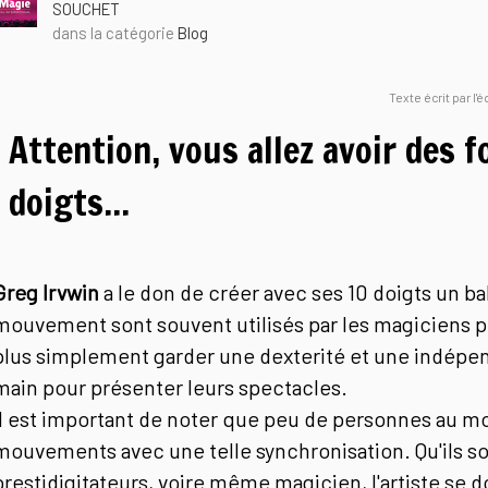
SOUCHET
dans la catégorie
Blog
Texte écrit par l'
Attention, vous allez avoir des 
doigts...
Greg Irvwin
a le don de créer avec ses 10 doigts un b
mouvement sont souvent utilisés par les magiciens po
plus simplement garder une dexterité et une indép
main pour présenter leurs spectacles.
Il est important de noter que peu de personnes au m
mouvements avec une telle synchronisation. Qu'ils soi
prestidigitateurs, voire même magicien, l'artiste se d