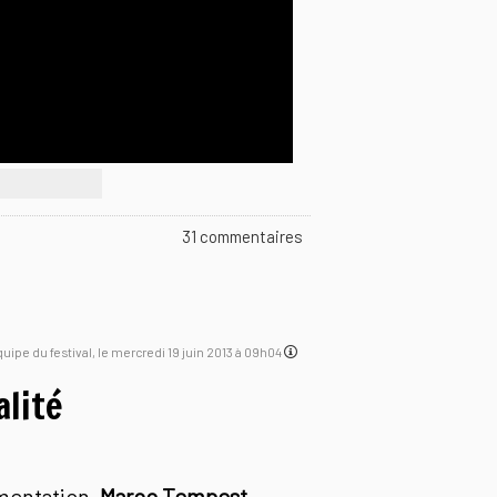
31 commentaires
équipe du festival, le mercredi 19 juin 2013 à 09h04
alité
imentation,
Marco Tempest,