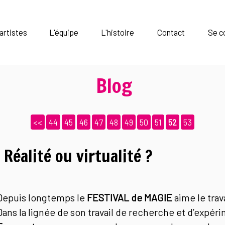
artistes
L'équipe
L'histoire
Contact
Se c
Blog
<<
44
45
46
47
48
49
50
51
52
53
Réalité ou virtualité ?
Depuis longtemps le
FESTIVAL de MAGIE
aime le trav
Dans la lignée de son travail de recherche et d’expér