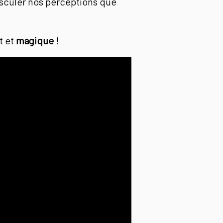
culer nos perceptions que
t et
magique
!