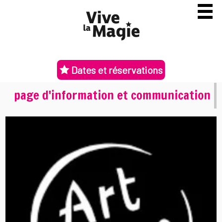
Dates et réservations
page d'information et communication