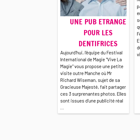
p
e
UNE PUB ETRANGE
s
q
POUR LES
F
E
DENTIFRICES
d
Aujourd'hui, l'équipe du Festival
v
International de Magie "Vive La
Magie" vous propose une petite
visite outre Manche où Mr
Richard Wiseman, sujet de sa
Gracieuse Majesté, fait partager
ces 3 surprenantes photos. Elles
sont issues d'une publicité réal
…