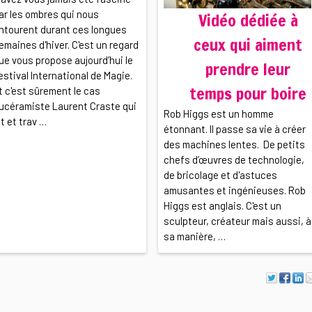
ar les ombres qui nous
Vidéo dédiée à
ntourent durant ces longues
ceux qui aiment
emaines d'hiver. C'est un regard
ue vous propose aujourd’hui le
prendre leur
estival International de Magie.
temps pour boire
t c'est sûrement le cas
ucéramiste Laurent Craste qui
Rob Higgs est un homme
it et trav …
étonnant. Il passe sa vie à créer
des machines lentes. De petits
chefs d’œuvres de technologie,
de bricolage et d'astuces
amusantes et ingénieuses. Rob
Higgs est anglais. C'est un
sculpteur, créateur mais aussi, à
sa manière, …