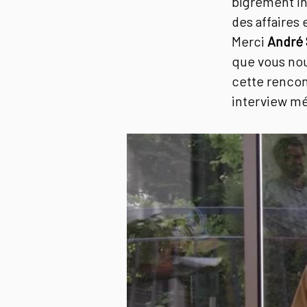
bigrement int
des affaires 
Merci
André 
que vous nou
cette rencon
interview m