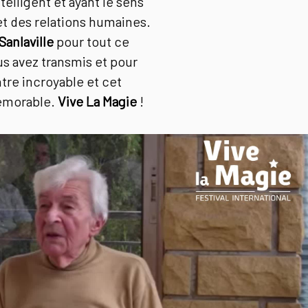
elligent et ayant le sens
et des relations humaines.
Sanlaville
pour tout ce
s avez transmis et pour
tre incroyable et cet
émorable.
Vive La Magie
!