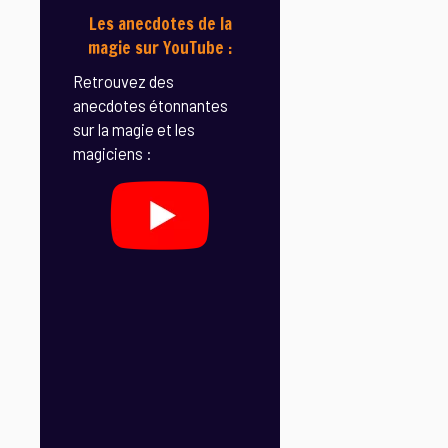
Les anecdotes de la
magie sur YouTube :
Retrouvez des
anecdotes étonnantes
sur la magie et les
magiciens :