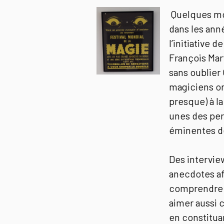
Quelques mot
dans les ann
l’initiative 
François Mar
sans oublier
magiciens on
presque) à l
unes des per
éminentes de
Des interview
anecdotes af
comprendre m
aimer aussi c
en constitua