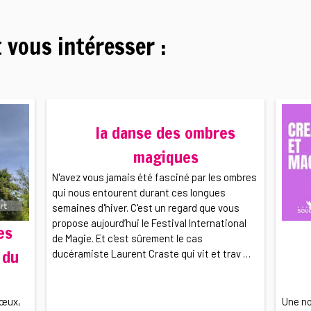
 vous intéresser :
la danse des ombres
magiques
N'avez vous jamais été fasciné par les ombres
qui nous entourent durant ces longues
semaines d'hiver. C'est un regard que vous
propose aujourd’hui le Festival International
es
de Magie. Et c'est sûrement le cas
 du
ducéramiste Laurent Craste qui vit et trav …
vœux,
Une no