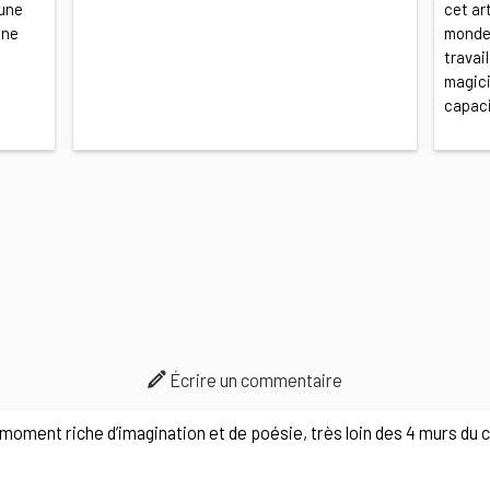
 une
cet ar
une
monde 
travai
magici
capaci
Écrire un commentaire
moment riche d’imagination et de poésie, très loin des 4 murs du