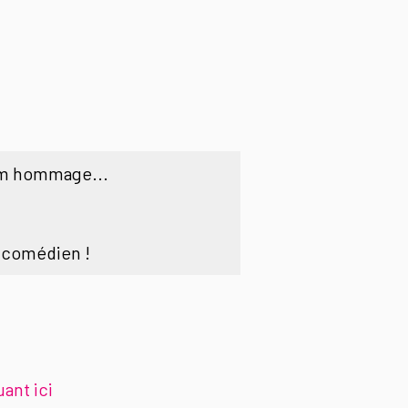
ilm hommage...
.
 comédien !
ant ici