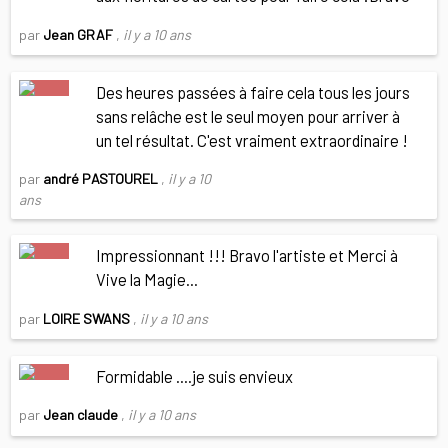
par
Jean GRAF
,
il y a 10 ans
Des heures passées à faire cela tous les jours
sans relâche est le seul moyen pour arriver à
un tel résultat. C'est vraiment extraordinaire !
par
andré PASTOUREL
,
il y a 10
ans
Impressionnant !!! Bravo l'artiste et Merci à
Vive la Magie...
par
LOIRE SWANS
,
il y a 10 ans
Formidable ....je suis envieux
par
Jean claude
,
il y a 10 ans