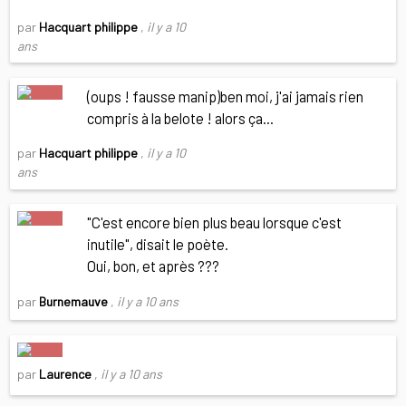
par
Hacquart philippe
,
il y a 10
ans
(oups ! fausse manip)ben moi, j'ai jamais rien
compris à la belote ! alors ça...
par
Hacquart philippe
,
il y a 10
ans
"C'est encore bien plus beau lorsque c'est
inutile", disait le poète.
Oui, bon, et après ???
par
Burnemauve
,
il y a 10 ans
par
Laurence
,
il y a 10 ans