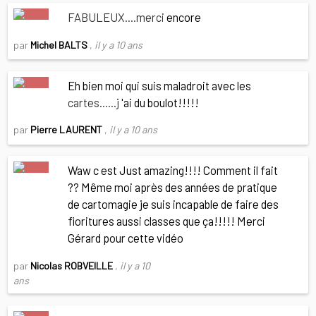
FABULEUX....merci
encore
par
Michel BALTS
,
il y a 10 ans
Eh bien moi qui suis maladroit avec les
cartes......j
'ai du boulot!!!!!
par
Pierre LAURENT
,
il y a 10 ans
Waw c est Just amazing!!!! Comment il fait
?? Même moi après des années de pratique
de cartomagie je suis incapable de faire des
fioritures aussi classes que ça!!!!! Merci
Gérard pour cette vidéo
par
Nicolas ROBVEILLE
,
il y a 10
ans