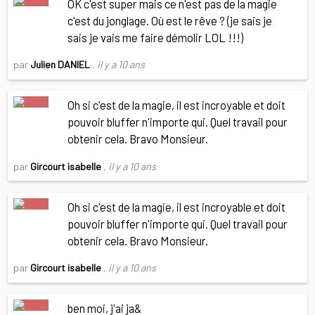
OK c'est super mais ce n'est pas de la magie
c'est du jonglage. Où est le rêve ? (je sais je
sais je vais me faire démolir LOL !!!)
par
Julien DANIEL
,
il y a 10 ans
Oh si c'est de la magie, il est incroyable et doit
pouvoir bluffer n'importe qui. Quel travail pour
obtenir cela. Bravo Monsieur.
par
Gircourt isabelle
,
il y a 10 ans
Oh si c'est de la magie, il est incroyable et doit
pouvoir bluffer n'importe qui. Quel travail pour
obtenir cela. Bravo Monsieur.
par
Gircourt isabelle
,
il y a 10 ans
ben moi, j'ai ja&