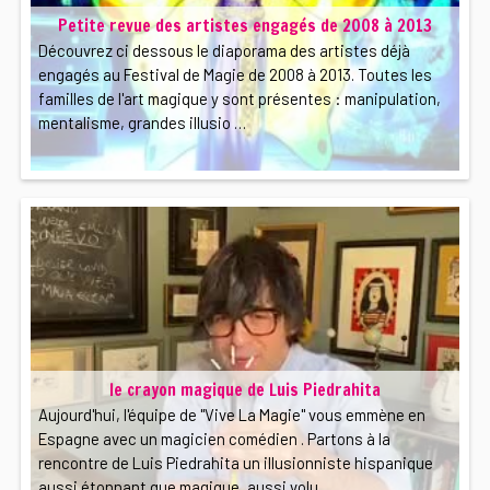
Petite revue des artistes engagés de 2008 à 2013
Découvrez ci dessous le diaporama des artistes déjà
engagés au Festival de Magie de 2008 à 2013. Toutes les
familles de l'art magique y sont présentes : manipulation,
mentalisme, grandes illusio …
le crayon magique de Luis Piedrahita
Aujourd'hui, l'équipe de "Vive La Magie" vous emmène en
Espagne avec un magicien comédien . Partons à la
rencontre de Luis Piedrahita un illusionniste hispanique
aussi étonnant que magique, aussi volu …