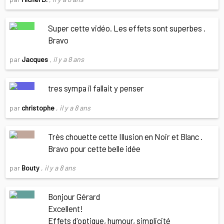
Super cette vidéo. Les effets sont superbes .
Bravo
par
Jacques
,
il y a 8 ans
tres sympa il fallait y penser
par
christophe
,
il y a 8 ans
Très chouette cette Illusion en Noir et Blanc .
Bravo pour cette belle idée
par
Bouty
,
il y a 8 ans
Bonjour Gérard
Excellent!
Effets d'optique, humour, simplicité