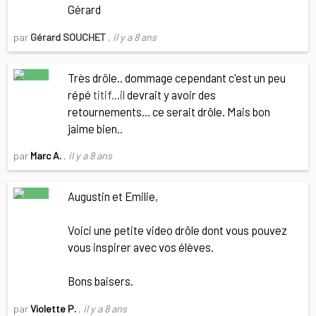
Gérard
par
Gérard SOUCHET
,
il y a 8 ans
Très drôle.. dommage cependant c'est un peu
répé
titif...il
devrait y avoir des
retournements... ce serait drôle. Mais bon
jaime bien..
par
Marc A.
,
il y a 8 ans
Augustin et Emilie,
Voici une petite video drôle dont vous pouvez
vous inspirer avec vos élèves.
Bons baisers.
par
Violette P.
,
il y a 8 ans