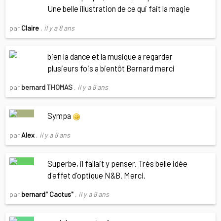
Une belle illustration de ce qui fait la magie
par
Claire
,
il y a 8 ans
bien la dance et la musique a regarder
plusieurs fois a bientôt Bernard merci
par
bernard THOMAS
,
il y a 8 ans
Sympa
par
Alex
,
il y a 8 ans
Superbe, il fallait y penser. Très belle idée
d'effet d'optique N&B. Merci.
par
bernard" Cactus"
,
il y a 8 ans