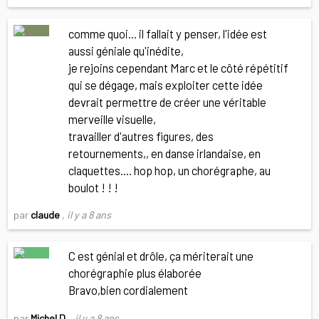
comme quoi... il fallait y penser, l'idée est
aussi géniale qu'inédite,
je rejoins cependant Marc et le côté répétitif
qui se dégage, mais exploiter cette idée
devrait permettre de créer une véritable
merveille visuelle,
travailler d'autres figures, des
retournements,, en danse irlandaise, en
claquettes.... hop hop, un chorégraphe, au
boulot ! ! !
par
claude
,
il y a 8 ans
C est génial et drôle, ça mériterait une
chorégraphie plus élaborée
Bravo,bien cordialement
par
Michel D.
,
il y a 8 ans