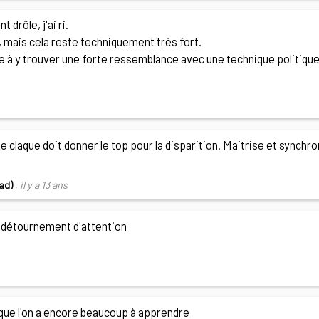
 drôle, j'ai ri.
ri, mais cela reste techniquement très fort.
 à y trouver une forte ressemblance avec une technique politique
claque doit donner le top pour la disparition. Maitrise et synchro
aad)
,
il y a 13 ans
 détournement d'attention
e que l'on a encore beaucoup à apprendre