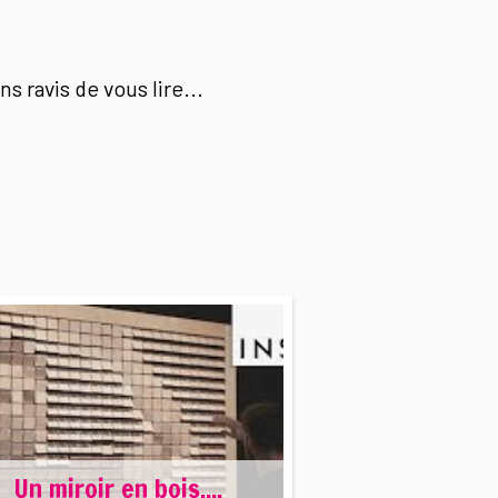
s ravis de vous lire...
Un miroir en bois....