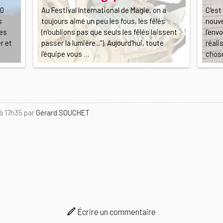
10
Au Festival International de Magie, on a
C'est
s
toujours aimé un peu les fous, les fêlés
nouve
les
(n'oublions pas que seuls les fêlés laissent
l'env
r et
passer la lumière..."). Aujourd'hui, toute
réali
l'équipe vous …
chose
 à 17h35 par
Gérard SOUCHET
Écrire un commentaire