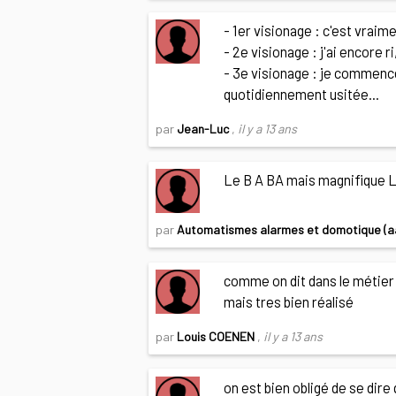
- 1er visionage : c'est vraiment
- 2e visionage : j'ai encore 
- 3e visionage : je commence
quotidiennement usitée...
par
Jean-Luc
,
il y a 13 ans
Le B A BA mais magnifique Le 
par
Automatismes alarmes et domotique (
comme on dit dans le métier
mais tres bien réalisé
par
Louis COENEN
,
il y a 13 ans
on est bien obligé de se dir