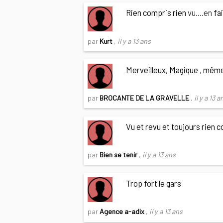
Rien compris rien
vu....en
fai
par
Kurt
,
il y a 13 ans
Merveilleux, Magique , même 
par
BROCANTE DE LA GRAVELLE
,
il y a 13 a
Vu et revu et toujours rien c
par
Bien se tenir
,
il y a 13 ans
Trop fort le gars
par
Agence a-adix
,
il y a 13 ans