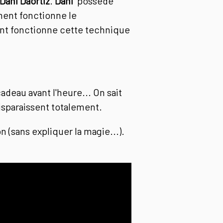
Dani Daortiz
.
Dani
possède
ment fonctionne le
nt fonctionne cette technique
deau avant l'heure... On sait
isparaissent totalement.
 (sans expliquer la magie...).