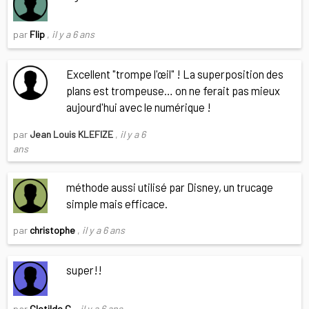
par
Flip
,
il y a 6 ans
Excellent "trompe l'œil" ! La superposition des
plans est trompeuse… on ne ferait pas mieux
aujourd'hui avec le numérique !
par
Jean Louis KLEFIZE
,
il y a 6
ans
méthode aussi utilisé par Disney, un trucage
simple mais efficace.
par
christophe
,
il y a 6 ans
super!!
par
Clotilde C.
,
il y a 6 ans