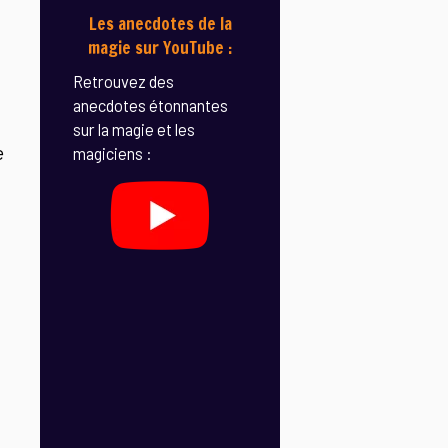
Les anecdotes de la
magie sur YouTube :
Retrouvez des
anecdotes étonnantes
sur la magie et les
e
magiciens :