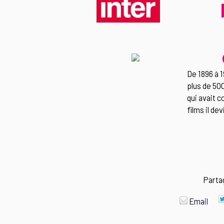
De 1896 à 1
plus de 500
qui avait c
films il d
Parta
Email