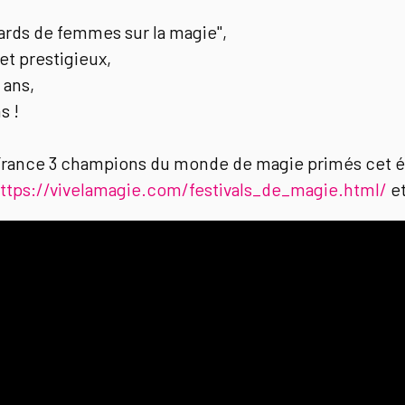
gards de femmes sur la magie",
et prestigieux,
 ans,
s !
 France 3 champions du monde de magie primés cet ét
ttps://vivelamagie.com/festivals_de_magie.html/
et