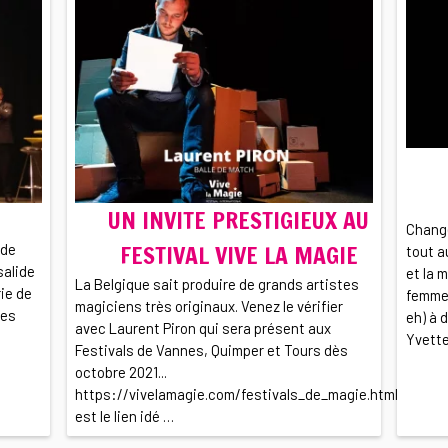
UN INVITE PRESTIGIEUX AU
Change
FESTIVAL VIVE LA MAGIE
 de
tout a
salide
et la 
La Belgique sait produire de grands artistes
ie de
femme
magiciens très originaux. Venez le vérifier
ses
eh) à 
avec Laurent Piron qui sera présent aux
Yvette
Festivals de Vannes, Quimper et Tours dès
octobre 2021...
https://vivelamagie.com/festivals_de_magie.html
est le lien idé …