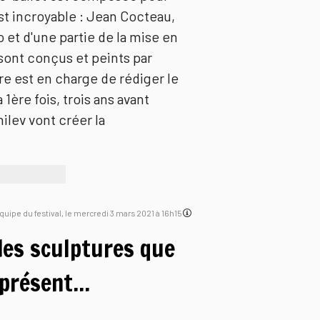
st incroyable : Jean Cocteau,
o et d'une partie de la mise en
sont conçus et peints par
ire est en charge de rédiger le
1ère fois, trois ans avant
ilev vont créer la
'équipe du festival, le mercredi 3 mars 2021 à 16h15
des sculptures que
présent...