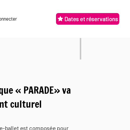
Dates et réservations
onnecter
gique « PARADE» va
nt culturel
re-ballet est composée pour