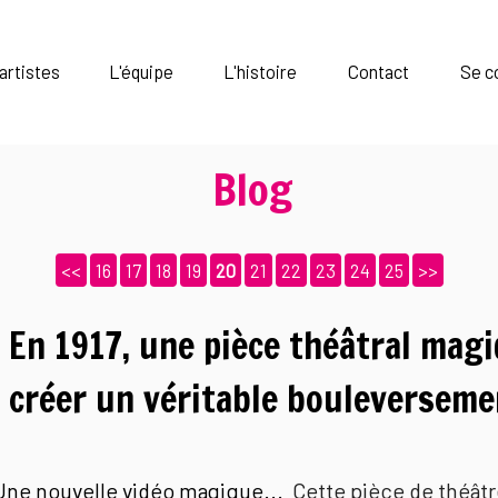
artistes
L'équipe
L'histoire
Contact
Se c
Blog
<<
16
17
18
19
20
21
22
23
24
25
>>
En 1917, une pièce théâtral ma
créer un véritable bouleverseme
Une nouvelle vidéo magique...
Cette pièce de théât