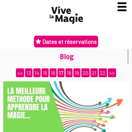
Dates et réservations
Blog
<<
13
14
15
16
17
18
19
20
21
22
>>