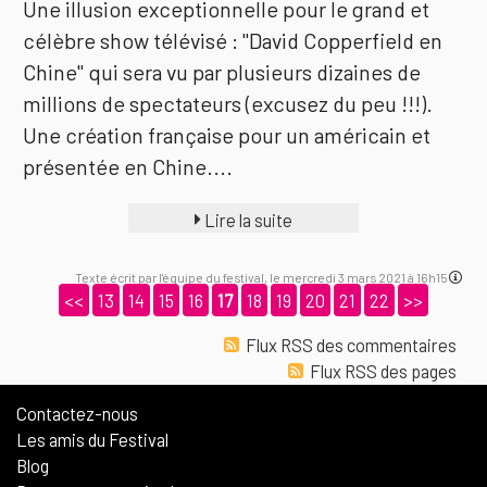
Une illusion exceptionnelle pour le grand et
célèbre show télévisé : "David Copperfield en
Chine" qui sera vu par plusieurs dizaines de
millions de spectateurs (excusez du peu !!!).
Une création française pour un américain et
présentée en Chine....
Lire la suite
Texte écrit par l'équipe du festival, le mercredi 3 mars 2021 à 16h15
<<
13
14
15
16
17
18
19
20
21
22
>>
Flux RSS des commentaires
Flux RSS des pages
Contactez-nous
Les amis du Festival
Blog