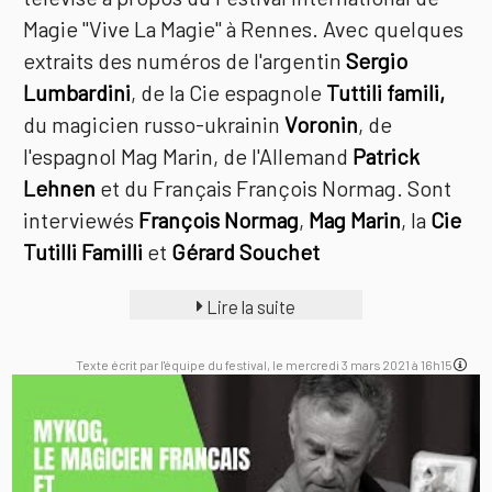
Magie "Vive La Magie" à Rennes. Avec quelques
extraits des numéros de l'argentin
Sergio
Lumbardini
, de la Cie espagnole
Tuttili famili,
du magicien russo-ukrainin
Voronin
, de
l'espagnol Mag Marin, de l'Allemand
Patrick
Lehnen
et du Français François Normag. Sont
interviewés
François Normag
,
Mag Marin
, la
Cie
Tutilli Familli
et
Gérard Souchet
Lire la suite
Texte écrit par l'équipe du festival, le mercredi 3 mars 2021 à 16h15