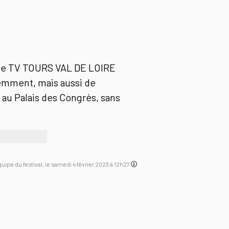
" de TV TOURS VAL DE LOIRE
idemment, mais aussi de
 au Palais des Congrès, sans
équipe du festival, le samedi 4 février 2023 à 12h27