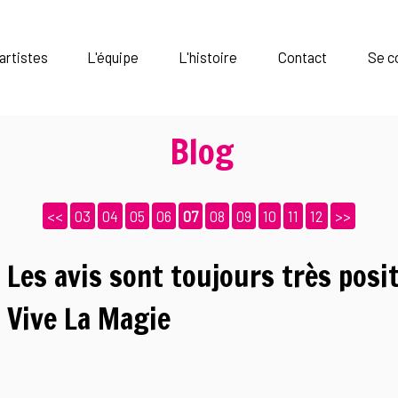
artistes
L'équipe
L'histoire
Contact
Se c
Blog
<<
03
04
05
06
07
08
09
10
11
12
>>
Les avis sont toujours très posit
Vive La Magie