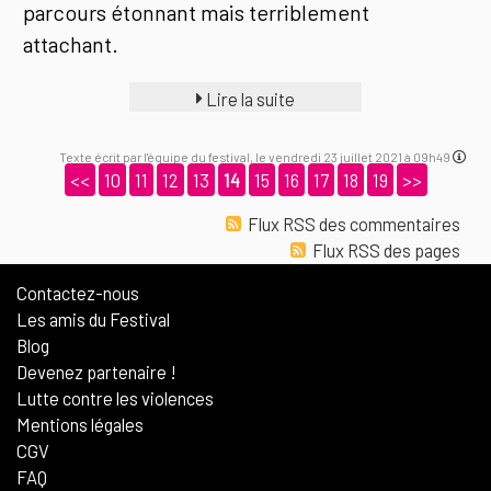
parcours étonnant mais terriblement
attachant.
Lire la suite
Texte écrit par l'équipe du festival, le vendredi 23 juillet 2021 à 09h49
<<
10
11
12
13
14
15
16
17
18
19
>>
Flux RSS des commentaires
Flux RSS des pages
Contactez-nous
Les amis du Festival
Blog
Devenez partenaire !
Lutte contre les violences
Mentions légales
CGV
FAQ