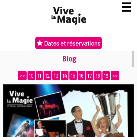
Dates et réservations
Blog
<<
10
11
12
13
14
15
16
17
18
19
>>