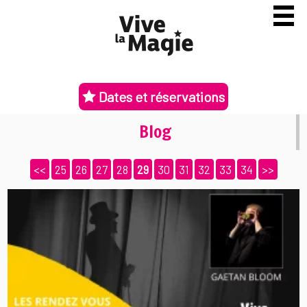
Dates et réservations
Blog
<<
25
26
27
28
29
30
31
32
33
34
>>