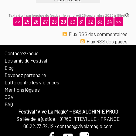
Texte écrit par l'équipe du festival, le vendredi 25 septembre 2020 à 16h41
<<
25
26
27
28
29
30
31
32
33
34
>>
Flux RSS des commentaires
Flux RSS des pages
Contactez-nous
Les amis du Festival
Blog
Devenez partenaire !
Lutte contre les violences
Mentions légales
CGV
FAQ
Festival "Vive La Magie"
−
SAS ALCHIMIE PROD
3 allée de la justice
−
91760
ITTEVILLE - FRANCE
06.22.73.72.12
⋅
contact@vivelamagie.com